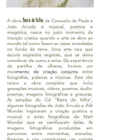
Beira de folha
A obra
de Consuelo de Paula e
João Arruda é musical, poética e
imagética, nasce no justo momento da
intuição criativa quando a arte se abre ao
mundo tal como fazem as raízes enredadas
no fundo da terra. Uma arte rara que
escuta segredos vegetais, que se deixa
umedecer de sumo e seiva. Da experiência
da partilha de olhares, brotou um
mov
imento de criação conjunta
entre
fotografias, palavras e músicas. Este site
reúne a obra completa que inclui
gravações musicais, vídeos, poemas, áudio-
poemas, imagens fotográficas e gravuras.
As
c
anções do Cd “Beira de folha”,
algumas fotografias de João Arruda e Alik
Wunder inspiraram a criação poética e
musical, e artes fitográficas de Marli
Wunder que se ramificaram delas. As
imagens fotográficas produzidas em
percursos entre montanhas, estradas,
florestas e rios constituíram um convite